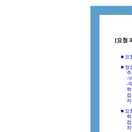
[요청 
■ 
■ 
주
-수
-
학
접
차
■ 요
학번
접속
차단