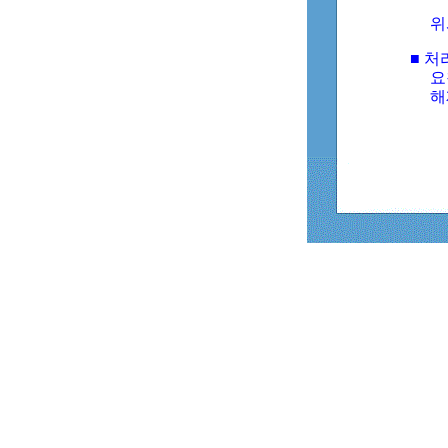
위
■ 처
요
해