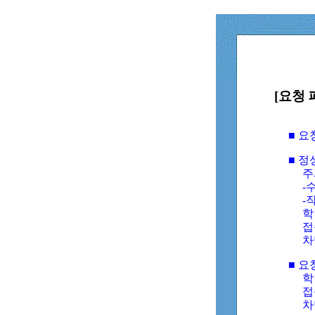
[요청 
■ 
■ 
주
-수
-
학
접
차
■ 요
학번
접속
차단