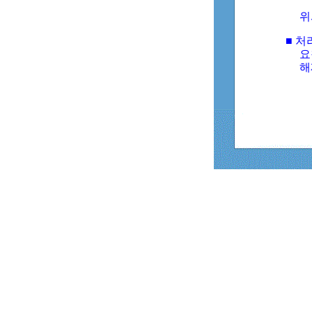
위
■ 처
요
해