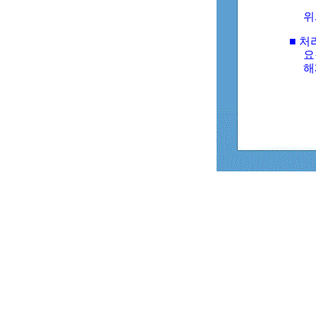
위
■ 처
요
해