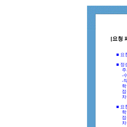
[요청 
■ 
■ 
주
-수
-
학
접
차
■ 요
학번
접속
차단