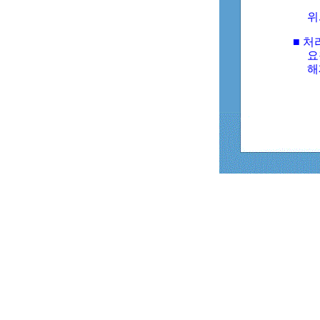
위
■ 처
요
해