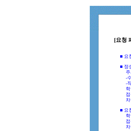
[요청 
■ 
■ 
주
-수
-
학
접
차
■ 요
학번
접속
차단