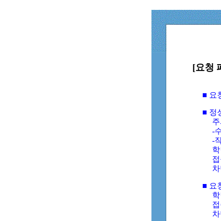
[요청 
■ 
■ 
주
-수
-
학
접
차
■ 요
학번
접속
차단