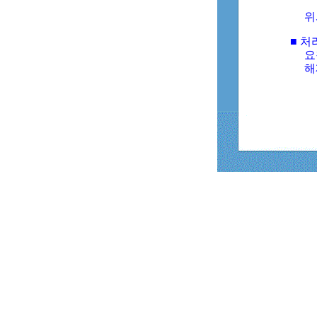
위
■ 처
요
해